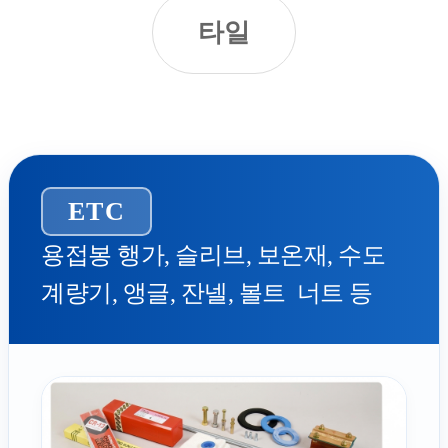
타일
ETC
용접봉 행가, 슬리브, 보온재, 수도
계량기, 앵글, 잔넬, 볼트 너트 등