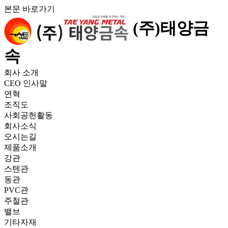
본문 바로가기
(주)태양금
속
회사 소개
CEO 인사말
연혁
조직도
사회공헌활동
회사소식
오시는길
제품소개
강관
스텐관
동관
PVC관
주철관
밸브
기타자재