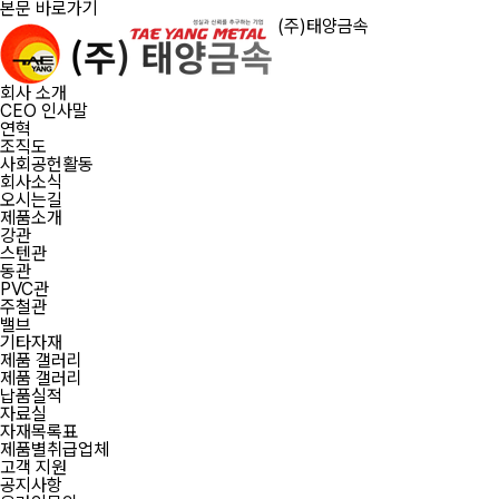
본문 바로가기
(주)태양금속
회사 소개
CEO 인사말
연혁
조직도
사회공헌활동
회사소식
오시는길
제품소개
강관
스텐관
동관
PVC관
주철관
밸브
기타자재
제품 갤러리
제품 갤러리
납품실적
자료실
자재목록표
제품별취급업체
고객 지원
공지사항