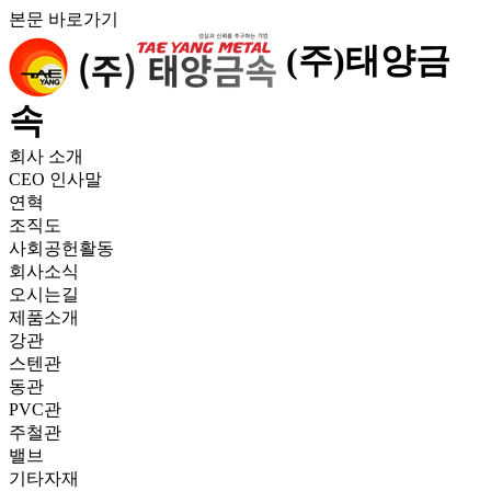
본문 바로가기
(주)태양금
속
회사 소개
CEO 인사말
연혁
조직도
사회공헌활동
회사소식
오시는길
제품소개
강관
스텐관
동관
PVC관
주철관
밸브
기타자재