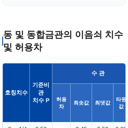
동 및 동합금관의 이음쇠 치수
및 허용차
수 관
기준비
호칭치수
관
허용
타원
치수 P
최솟값
최댓값
차
값