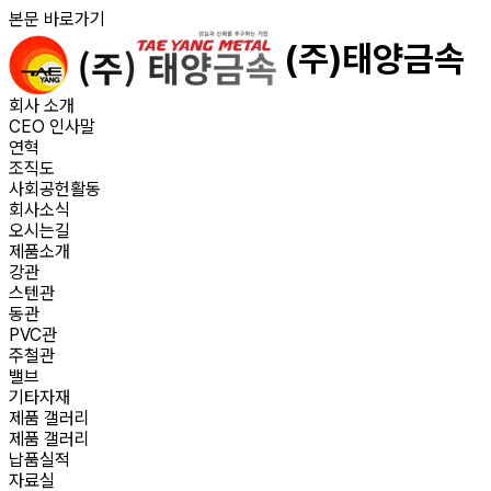
본문 바로가기
(주)태양금속
회사 소개
CEO 인사말
연혁
조직도
사회공헌활동
회사소식
오시는길
제품소개
강관
스텐관
동관
PVC관
주철관
밸브
기타자재
제품 갤러리
제품 갤러리
납품실적
자료실